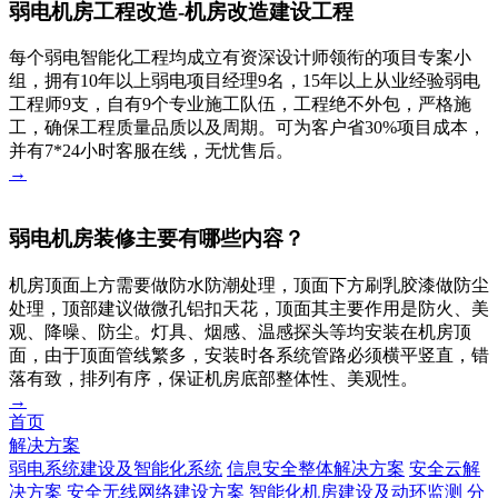
弱电机房工程改造-机房改造建设工程
每个弱电智能化工程均成立有资深设计师领衔的项目专案小
组，拥有10年以上弱电项目经理9名，15年以上从业经验弱电
工程师9支，自有9个专业施工队伍，工程绝不外包，严格施
工，确保工程质量品质以及周期。可为客户省30%项目成本，
并有7*24小时客服在线，无忧售后。
→
弱电机房装修主要有哪些内容？
机房顶面上方需要做防水防潮处理，顶面下方刷乳胶漆做防尘
处理，顶部建议做微孔铝扣天花，顶面其主要作用是防火、美
观、降噪、防尘。灯具、烟感、温感探头等均安装在机房顶
面，由于顶面管线繁多，安装时各系统管路必须横平竖直，错
落有致，排列有序，保证机房底部整体性、美观性。
→
首页
解决方案
弱电系统建设及智能化系统
信息安全整体解决方案
安全云解
决方案
安全无线网络建设方案
智能化机房建设及动环监测
分