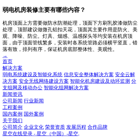
弱电机房装修主要有哪些内容？
机房顶面上方需要做防水防潮处理，顶面下方刷乳胶漆做防尘
处理，顶部建议做微孔铝扣天花，顶面其主要作用是防火、美
观、降噪、防尘。灯具、烟感、温感探头等均安装在机房顶
面，由于顶面管线繁多，安装时各系统管路必须横平竖直，错
落有致，排列有序，保证机房底部整体性、美观性。
→
首页
解决方案
弱电系统建设及智能化系统
信息安全整体解决方案
安全云解
决方案
安全无线网络建设方案
智能化机房建设及动环监测
分
支组网及移动办公
智能化组网解决方案
新闻资讯
公司新闻
行业新闻
工程案例
国内案例
国外案例
关于我们
公司简介
企业文化
荣誉资质
发展历程
合作品牌
星空在线登录 - 星空（中国）-星空,