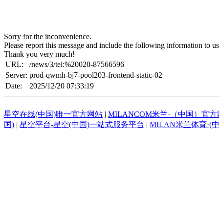
Sorry for the inconvenience.
Please report this message and include the following information to us
Thank you very much!
URL:
/news/3/tel:%20020-87566596
Server:
prod-qwmh-bj7-pool203-frontend-static-02
Date:
2025/12/20 07:33:19
星空在线(中国)唯一官方网站
|
MILANCOM米兰·（中国）官
国)
|
星空平台-星空(中国)一站式服务平台
|
MILAN米兰体育·(